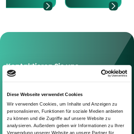
Kontaktieren Sie uns
Sie können sich gerne mit uns in
Verbindung setzen, indem Sie die
nachstehenden Informationen
Diese Webseite verwendet Cookies
oder das Formular auf der rechten
Seite verwenden.
Wir verwenden Cookies, um Inhalte und Anzeigen zu
personalisieren, Funktionen für soziale Medien anbieten
zu können und die Zugriffe auf unsere Website zu
Berlin
analysieren. Außerdem geben wir Informationen zu Ihrer
Frankfurt
Verwendung unserer Website an unsere Partner für