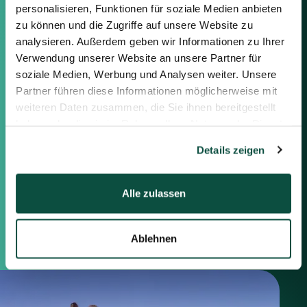
personalisieren, Funktionen für soziale Medien anbieten
Verbindung setzen, indem Sie die
nachstehenden Informationen
zu können und die Zugriffe auf unsere Website zu
oder das Formular auf der rechten
analysieren. Außerdem geben wir Informationen zu Ihrer
Seite verwenden.
Verwendung unserer Website an unsere Partner für
soziale Medien, Werbung und Analysen weiter. Unsere
Berlin
Partner führen diese Informationen möglicherweise mit
Frankfurt
weiteren Daten zusammen, die Sie ihnen bereitgestellt
München
haben oder die sie im Rahmen Ihrer Nutzung der Dienste
Zürich
gesammelt haben.
Details zeigen
London
Alle zulassen
Saxenhammer Corporate Finance GmbH
Mommsenstraße 11
10629 Berlin
+49 30 755 40 87-0
Ablehnen