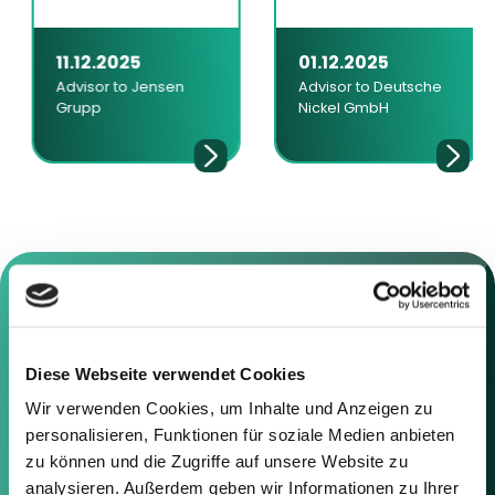
11.12.2025
01.12.2025
Advisor to Jensen
Advisor to Deutsche
Grupp
Nickel GmbH
Contact us
Diese Webseite verwendet Cookies
Wir verwenden Cookies, um Inhalte und Anzeigen zu
Feel free to contact us using the
personalisieren, Funktionen für soziale Medien anbieten
information below or the form on
zu können und die Zugriffe auf unsere Website zu
the right.
analysieren. Außerdem geben wir Informationen zu Ihrer