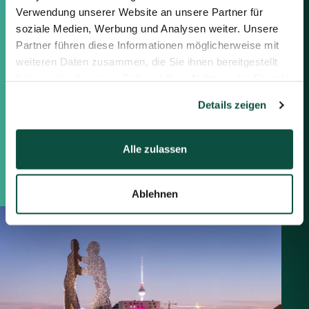
Verwendung unserer Website an unsere Partner für
Berlin
soziale Medien, Werbung und Analysen weiter. Unsere
Frankfurt
Partner führen diese Informationen möglicherweise mit
München
weiteren Daten zusammen, die Sie ihnen bereitgestellt
Zürich
haben oder die sie im Rahmen Ihrer Nutzung der Dienste
London
gesammelt haben.
Details zeigen
Saxenhammer Corporate Finance GmbH
Mommsenstraße 11
Alle zulassen
10629 Berlin
+49 30 755 40 87-0
Ablehnen