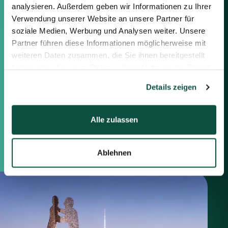
analysieren. Außerdem geben wir Informationen zu Ihrer
the right.
Verwendung unserer Website an unsere Partner für
soziale Medien, Werbung und Analysen weiter. Unsere
Berlin
Partner führen diese Informationen möglicherweise mit
Frankfurt
weiteren Daten zusammen, die Sie ihnen bereitgestellt
München
haben oder die sie im Rahmen Ihrer Nutzung der Dienste
Zürich
gesammelt haben.
London
Details zeigen
Saxenhammer Corporate Finance GmbH
Alle zulassen
Mommsenstraße 11
10629 Berlin
+49 30 755 40 87-0
Ablehnen