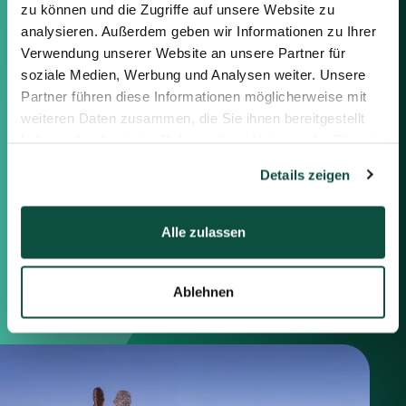
zu können und die Zugriffe auf unsere Website zu
Feel free to contact us using the
analysieren. Außerdem geben wir Informationen zu Ihrer
information below or the form on
the right.
Verwendung unserer Website an unsere Partner für
soziale Medien, Werbung und Analysen weiter. Unsere
Partner führen diese Informationen möglicherweise mit
Berlin
weiteren Daten zusammen, die Sie ihnen bereitgestellt
Frankfurt
haben oder die sie im Rahmen Ihrer Nutzung der Dienste
München
gesammelt haben.
Zürich
Details zeigen
London
Alle zulassen
Saxenhammer Corporate Finance GmbH
Mommsenstraße 11
10629 Berlin
Ablehnen
+49 30 755 40 87-0