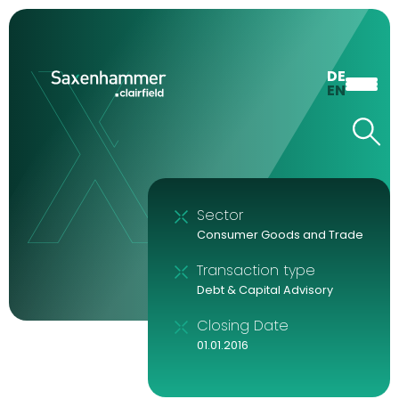
DE
EN
Sector
Consumer Goods and Trade
Transaction type
Debt & Capital Advisory
Closing Date
01.01.2016