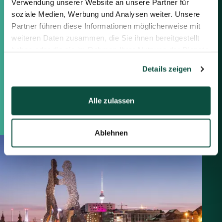
Verwendung unserer Website an unsere Partner für
Berlin
soziale Medien, Werbung und Analysen weiter. Unsere
Frankfurt
Partner führen diese Informationen möglicherweise mit
München
weiteren Daten zusammen, die Sie ihnen bereitgestellt
Zürich
haben oder die sie im Rahmen Ihrer Nutzung der Dienste
London
gesammelt haben.
Details zeigen
Saxenhammer Corporate Finance GmbH
Mommsenstraße 11
Alle zulassen
10629 Berlin
+49 30 755 40 87-0
Ablehnen