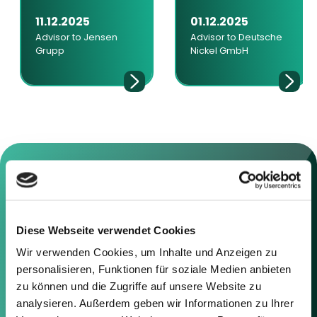
11.12.2025
01.12.2025
Advisor to Jensen
Advisor to Deutsche
Grupp
Nickel GmbH
Contact us
Diese Webseite verwendet Cookies
Wir verwenden Cookies, um Inhalte und Anzeigen zu
Feel free to contact us using the
information below or the form on
personalisieren, Funktionen für soziale Medien anbieten
the right.
zu können und die Zugriffe auf unsere Website zu
analysieren. Außerdem geben wir Informationen zu Ihrer