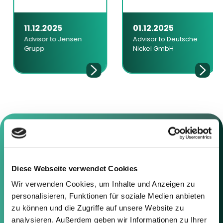
11.12.2025
01.12.2025
Advisor to Jensen
Advisor to Deutsche
Grupp
Nickel GmbH
Contact us
Diese Webseite verwendet Cookies
Wir verwenden Cookies, um Inhalte und Anzeigen zu
Feel free to contact us using the
personalisieren, Funktionen für soziale Medien anbieten
information below or the form on
zu können und die Zugriffe auf unsere Website zu
the right.
analysieren. Außerdem geben wir Informationen zu Ihrer