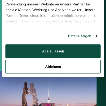
Verwendung unserer Website an unsere Partner für
Berlin
soziale Medien, Werbung und Analysen weiter. Unsere
Frankfurt
Partner führen diese Informationen möglicherweise mit
München
weiteren Daten zusammen, die Sie ihnen bereitgestellt
Zürich
haben oder die sie im Rahmen Ihrer Nutzung der Dienste
London
gesammelt haben.
Details zeigen
Saxenhammer Corporate Finance GmbH
Mommsenstraße 11
Alle zulassen
10629 Berlin
+49 30 755 40 87-0
Ablehnen