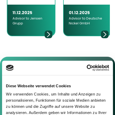
11.12.2025
01.12.2025
Advisor to Jensen
Advisor to Deutsche
Grupp
Nickel GmbH
Contact us
Diese Webseite verwendet Cookies
Wir verwenden Cookies, um Inhalte und Anzeigen zu
Feel free to contact us using the
personalisieren, Funktionen für soziale Medien anbieten
information below or the form on
zu können und die Zugriffe auf unsere Website zu
the right.
analysieren. Außerdem geben wir Informationen zu Ihrer