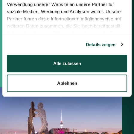
Verwendung unserer Website an unsere Partner für
Berlin
soziale Medien, Werbung und Analysen weiter. Unsere
Frankfurt
Partner führen diese Informationen möglicherweise mit
München
weiteren Daten zusammen, die Sie ihnen bereitgestellt
Zürich
haben oder die sie im Rahmen Ihrer Nutzung der Dienste
London
gesammelt haben.
Details zeigen
Saxenhammer Corporate Finance GmbH
Mommsenstraße 11
Alle zulassen
10629 Berlin
+49 30 755 40 87-0
Ablehnen