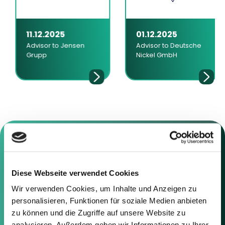
11.12.2025
01.12.2025
Advisor to Jensen
Advisor to Deutsche
Grupp
Nickel GmbH
Diese Webseite verwendet Cookies
Contact us
Wir verwenden Cookies, um Inhalte und Anzeigen zu
Feel free to contact us using the
personalisieren, Funktionen für soziale Medien anbieten
information below or the form on
zu können und die Zugriffe auf unsere Website zu
the right.
analysieren. Außerdem geben wir Informationen zu Ihrer