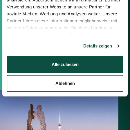
Verwendung unserer Website an unsere Partner für
Berlin
soziale Medien, Werbung und Analysen weiter. Unsere
Frankfurt
Partner führen diese Informationen möglicherweise mit
München
weiteren Daten zusammen, die Sie ihnen bereitgestellt
Zürich
haben oder die sie im Rahmen Ihrer Nutzung der Dienste
London
gesammelt haben.
Details zeigen
Saxenhammer Corporate Finance GmbH
Alle zulassen
Mommsenstraße 11
10629 Berlin
+49 30 755 40 87-0
Ablehnen