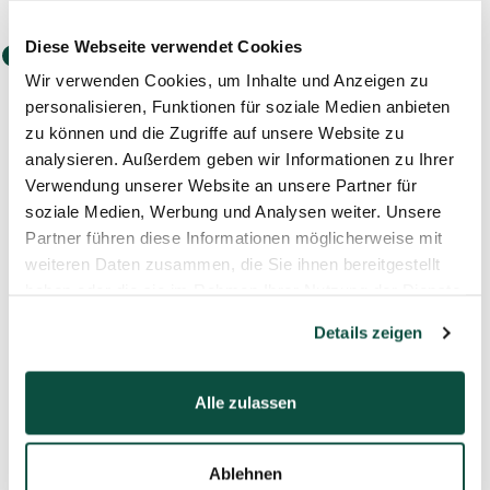
Diese Webseite verwendet Cookies
Wir verwenden Cookies, um Inhalte und Anzeigen zu
personalisieren, Funktionen für soziale Medien anbieten
zu können und die Zugriffe auf unsere Website zu
analysieren. Außerdem geben wir Informationen zu Ihrer
Verwendung unserer Website an unsere Partner für
03.06.2026
soziale Medien, Werbung und Analysen weiter. Unsere
Fachbeitrag von Carina Küffen und
Partner führen diese Informationen möglicherweise mit
Andreas Poellen in der CH-D Wirtschaft
weiteren Daten zusammen, die Sie ihnen bereitgestellt
Carina Küffen und Andreas Poellen zeigen in
haben oder die sie im Rahmen Ihrer Nutzung der Dienste
ihrem Fachartikel, welche Faktoren über den
Erfolg von Transaktionen in Sondersituationen
gesammelt haben.
Details zeigen
entscheiden und wie Unternehmen auch in
herausfordernden Zeiten strategische
Handlungsspielräume bewahren können.
Alle zulassen
Ablehnen