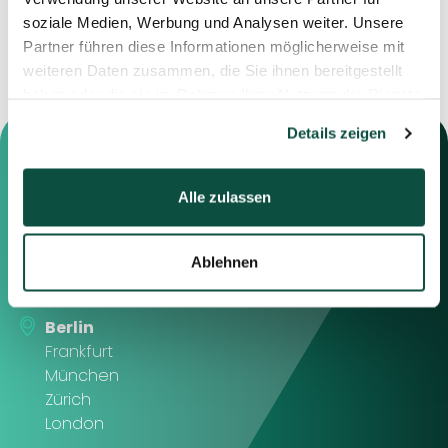
Handlungsspielräume bewahren können.
soziale Medien, Werbung und Analysen weiter. Unsere
Partner führen diese Informationen möglicherweise mit
weiteren Daten zusammen, die Sie ihnen bereitgestellt
haben oder die sie im Rahmen Ihrer Nutzung der Dienste
gesammelt haben.
Details zeigen
Kontaktieren Sie uns
Sie können sich gerne mit uns in
Alle zulassen
Verbindung setzen, indem Sie die
nachstehenden Informationen
oder das Formular auf der rechten
Ablehnen
Seite verwenden.
Berlin
Frankfurt
München
Zürich
London