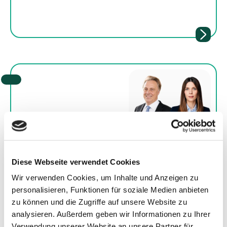
03.06.2026
Fachbeitrag von Carina Küffen und
Diese Webseite verwendet Cookies
Andreas Poellen in der CH-D Wirtschaft
Wir verwenden Cookies, um Inhalte und Anzeigen zu
Carina Küffen und Andreas Poellen zeigen in
ihrem Fachartikel, welche Faktoren über den
personalisieren, Funktionen für soziale Medien anbieten
Erfolg von Transaktionen in Sondersituationen
zu können und die Zugriffe auf unsere Website zu
entscheiden und wie Unternehmen auch in
analysieren. Außerdem geben wir Informationen zu Ihrer
herausfordernden Zeiten strategische
Verwendung unserer Website an unsere Partner für