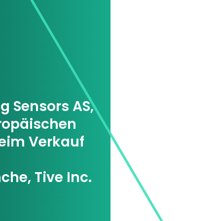
g Sensors AS,
uropäischen
eim Verkauf
he, Tive Inc.