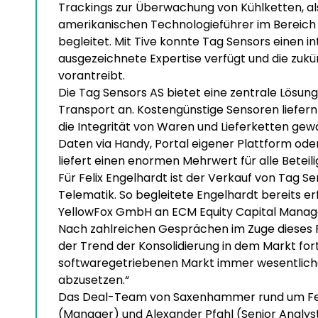
Trackings zur Überwachung von Kühlketten, al
amerikanischen Technologieführer im Bereich t
begleitet. Mit Tive konnte Tag Sensors einen 
ausgezeichnete Expertise verfügt und die zukü
vorantreibt.
Die Tag Sensors AS bietet eine zentrale Lösun
Transport an. Kostengünstige Sensoren liefer
die Integrität von Waren und Lieferketten gew
Daten via Handy, Portal eigener Plattform ode
liefert einen enormen Mehrwert für alle Betei
Für Felix Engelhardt ist der Verkauf von Tag Se
Telematik. So begleitete Engelhardt bereits e
YellowFox GmbH an ECM Equity Capital Manag
Nach zahlreichen Gesprächen im Zuge dieses Pro
der Trend der Konsolidierung in dem Markt for
softwaregetriebenen Markt immer wesentlich
abzusetzen.“
Das Deal-Team von Saxenhammer rund um Felix
(Manager) und Alexander Pfahl (Senior Analys