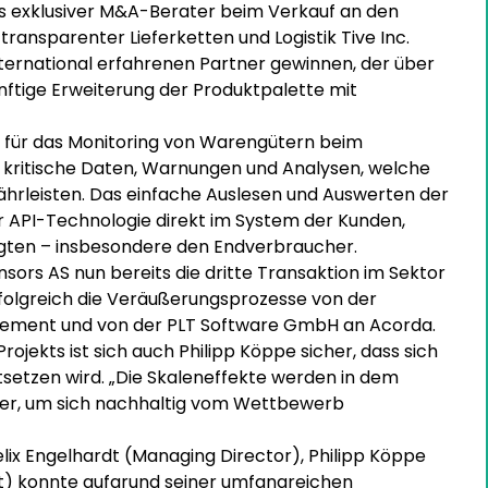
s exklusiver M&A-Berater beim Verkauf an den
ransparenter Lieferketten und Logistik Tive Inc.
international erfahrenen Partner gewinnen, der über
nftige Erweiterung der Produktpalette mit
g für das Monitoring von Warengütern beim
n kritische Daten, Warnungen und Analysen, welche
ährleisten. Das einfache Auslesen und Auswerten der
r API-Technologie direkt im System der Kunden,
ligten – insbesondere den Endverbraucher.
nsors AS nun bereits die dritte Transaktion im Sektor
rfolgreich die Veräußerungsprozesse von der
ement und von der PLT Software GmbH an Acorda.
jekts ist sich auch Philipp Köppe sicher, dass sich
tsetzen wird. „Die Skaleneffekte werden in dem
er, um sich nachhaltig vom Wettbewerb
 Engelhardt (Managing Director), Philipp Köppe
t) konnte aufgrund seiner umfangreichen