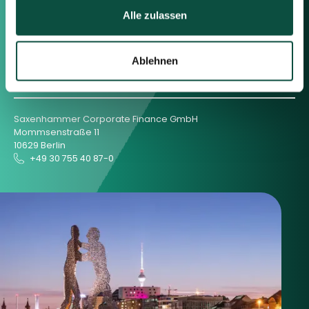
Berlin
Alle zulassen
Frankfurt
München
Zürich
Ablehnen
London
Saxenhammer Corporate Finance GmbH
Mommsenstraße 11
10629 Berlin
+49 30 755 40 87-0