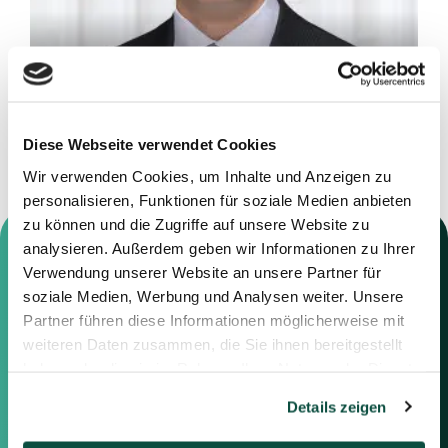
Leon Zieger
Vice President
Diese Webseite verwendet Cookies
Wir verwenden Cookies, um Inhalte und Anzeigen zu
personalisieren, Funktionen für soziale Medien anbieten
zu können und die Zugriffe auf unsere Website zu
contact us.
analysieren. Außerdem geben wir Informationen zu Ihrer
To the contact
Verwendung unserer Website an unsere Partner für
soziale Medien, Werbung und Analysen weiter. Unsere
Contact us
Partner führen diese Informationen möglicherweise mit
weiteren Daten zusammen, die Sie ihnen bereitgestellt
Feel free to contact us using the
haben oder die sie im Rahmen Ihrer Nutzung der Dienste
information below or the form on
gesammelt haben.
the right.
Details zeigen