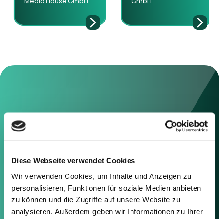
Media House GmbH
GmbH
Kontaktieren Sie uns
Sie können sich gerne mit uns in
Verbindung setzen, indem Sie die
Diese Webseite verwendet Cookies
nachstehenden Informationen
oder das Formular auf der rechten
Wir verwenden Cookies, um Inhalte und Anzeigen zu
Seite verwenden.
personalisieren, Funktionen für soziale Medien anbieten
zu können und die Zugriffe auf unsere Website zu
Berlin
analysieren. Außerdem geben wir Informationen zu Ihrer