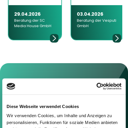
29.04.2026
03.04.2026
Beratung der SC
Beratung der Vesputi
Media House GmbH
GmbH
Kontaktieren Sie uns
Diese Webseite verwendet Cookies
Sie können sich gerne mit uns in
Verbindung setzen, indem Sie die
Wir verwenden Cookies, um Inhalte und Anzeigen zu
nachstehenden Informationen
personalisieren, Funktionen für soziale Medien anbieten
oder das Formular auf der rechten