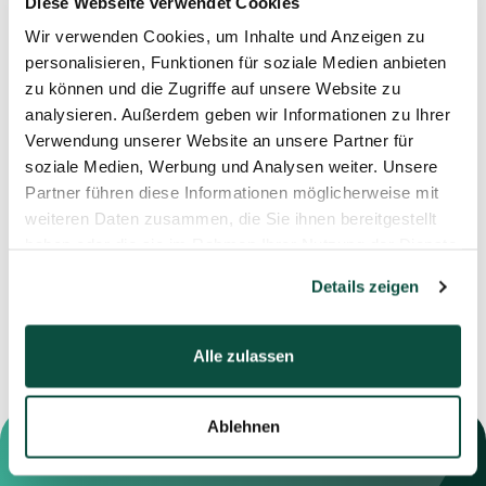
Diese Webseite verwendet Cookies
Wir verwenden Cookies, um Inhalte und Anzeigen zu
personalisieren, Funktionen für soziale Medien anbieten
zu können und die Zugriffe auf unsere Website zu
analysieren. Außerdem geben wir Informationen zu Ihrer
Verwendung unserer Website an unsere Partner für
soziale Medien, Werbung und Analysen weiter. Unsere
Partner führen diese Informationen möglicherweise mit
weiteren Daten zusammen, die Sie ihnen bereitgestellt
29.04.2026
03.04.2026
haben oder die sie im Rahmen Ihrer Nutzung der Dienste
Beratung der SC
Beratung der Vesputi
Media House GmbH
GmbH
gesammelt haben.
Details zeigen
Alle zulassen
Ablehnen