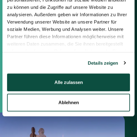
nachstehenden Informationen
zu können und die Zugriffe auf unsere Website zu
oder das Formular auf der rechten
Seite verwenden.
analysieren. Außerdem geben wir Informationen zu Ihrer
Verwendung unserer Website an unsere Partner für
soziale Medien, Werbung und Analysen weiter. Unsere
Berlin
Partner führen diese Informationen möglicherweise mit
Frankfurt
weiteren Daten zusammen, die Sie ihnen bereitgestellt
München
haben oder die sie im Rahmen Ihrer Nutzung der Dienste
Zürich
gesammelt haben.
London
Details zeigen
Saxenhammer Corporate Finance GmbH
Alle zulassen
Mommsenstraße 11
10629 Berlin
+49 30 755 40 87-0
Ablehnen