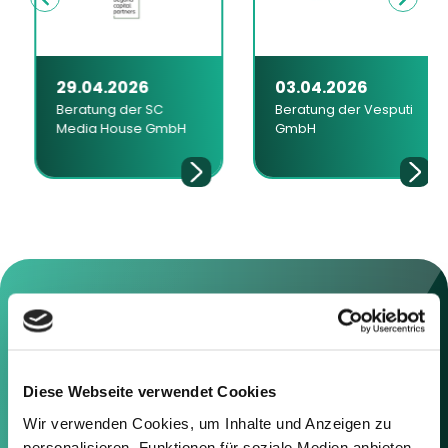
29.04.2026
03.04.2026
Beratung der SC
Beratung der Vesputi
Media House GmbH
GmbH
Kontaktieren Sie uns
Diese Webseite verwendet Cookies
Sie können sich gerne mit uns in
Wir verwenden Cookies, um Inhalte und Anzeigen zu
Verbindung setzen, indem Sie die
personalisieren, Funktionen für soziale Medien anbieten