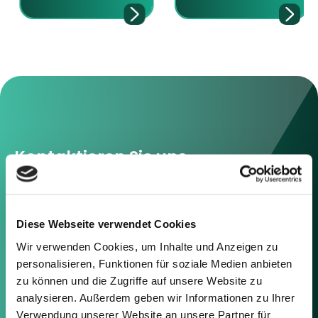
Kontaktieren Sie uns
Sie können sich gerne mit uns in
Verbindung setzen, indem Sie die
nachstehenden Informationen
Diese Webseite verwendet Cookies
oder das Formular auf der rechten
Seite verwenden.
Wir verwenden Cookies, um Inhalte und Anzeigen zu
personalisieren, Funktionen für soziale Medien anbieten
zu können und die Zugriffe auf unsere Website zu
Berlin
analysieren. Außerdem geben wir Informationen zu Ihrer
Frankfurt
Verwendung unserer Website an unsere Partner für