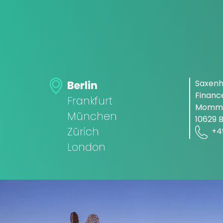
Saxen
Berlin
Finan
Frankfurt
Momms
München
10629 B
Zürich
+4
London