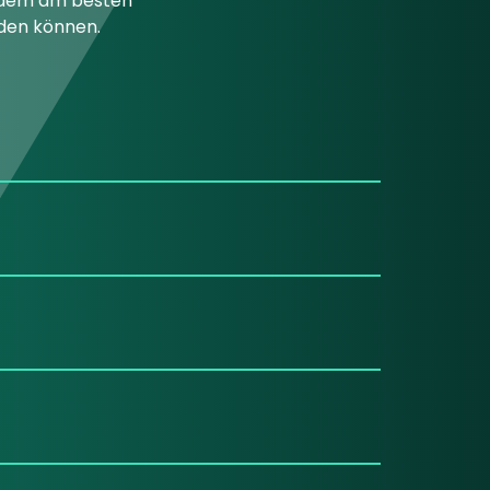
t dem am besten
den können.