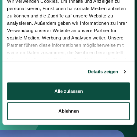
Wir verwenden Cookies, um Inhalte und Anzeigen zu
Sie können sich gerne mit uns in
personalisieren, Funktionen für soziale Medien anbieten
Verbindung setzen, indem Sie die
zu können und die Zugriffe auf unsere Website zu
nachstehenden Informationen
analysieren. Außerdem geben wir Informationen zu Ihrer
oder das Formular auf der rechten
Verwendung unserer Website an unsere Partner für
Seite verwenden.
soziale Medien, Werbung und Analysen weiter. Unsere
Partner führen diese Informationen möglicherweise mit
Berlin
weiteren Daten zusammen, die Sie ihnen bereitgestellt
Frankfurt
haben oder die sie im Rahmen Ihrer Nutzung der Dienste
München
gesammelt haben.
Zürich
Details zeigen
London
Alle zulassen
Saxenhammer Corporate Finance GmbH
Mommsenstraße 11
10629 Berlin
Ablehnen
+49 30 755 40 87-0