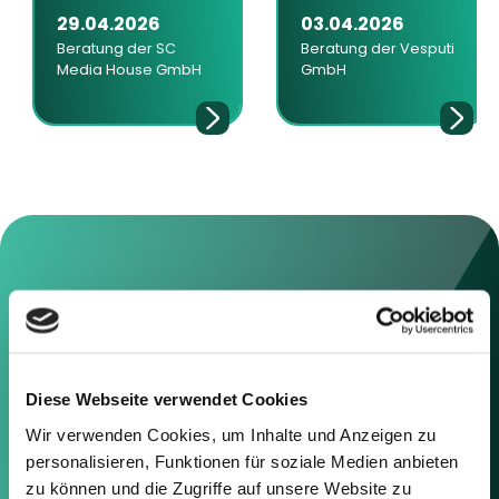
29.04.2026
03.04.2026
Beratung der SC
Beratung der Vesputi
Media House GmbH
GmbH
Kontaktieren Sie uns
Sie können sich gerne mit uns in
Diese Webseite verwendet Cookies
Verbindung setzen, indem Sie die
nachstehenden Informationen
Wir verwenden Cookies, um Inhalte und Anzeigen zu
oder das Formular auf der rechten
personalisieren, Funktionen für soziale Medien anbieten
Seite verwenden.
zu können und die Zugriffe auf unsere Website zu