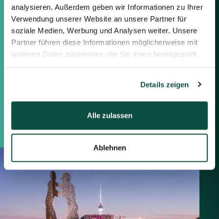
analysieren. Außerdem geben wir Informationen zu Ihrer
Verwendung unserer Website an unsere Partner für
Berlin
soziale Medien, Werbung und Analysen weiter. Unsere
Frankfurt
Partner führen diese Informationen möglicherweise mit
München
weiteren Daten zusammen, die Sie ihnen bereitgestellt
Zürich
haben oder die sie im Rahmen Ihrer Nutzung der Dienste
London
gesammelt haben.
Details zeigen
Saxenhammer Corporate Finance GmbH
Mommsenstraße 11
10629 Berlin
Alle zulassen
+49 30 755 40 87-0
Ablehnen