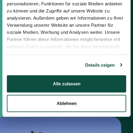
personalisieren, Funktionen für soziale Medien anbieten
Verbindung setzen, indem Sie die
nachstehenden Informationen
zu können und die Zugriffe auf unsere Website zu
oder das Formular auf der rechten
analysieren. Außerdem geben wir Informationen zu Ihrer
Seite verwenden.
Verwendung unserer Website an unsere Partner für
soziale Medien, Werbung und Analysen weiter. Unsere
Berlin
Partner führen diese Informationen möglicherweise mit
Frankfurt
weiteren Daten zusammen, die Sie ihnen bereitgestellt
München
haben oder die sie im Rahmen Ihrer Nutzung der Dienste
Zürich
gesammelt haben.
Details zeigen
London
Alle zulassen
Saxenhammer Corporate Finance GmbH
Mommsenstraße 11
10629 Berlin
+49 30 755 40 87-0
Ablehnen