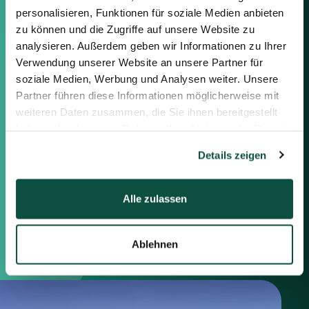
Sie können sich gerne mit uns in
personalisieren, Funktionen für soziale Medien anbieten
Verbindung setzen, indem Sie die
zu können und die Zugriffe auf unsere Website zu
nachstehenden Informationen
oder das Formular auf der rechten
analysieren. Außerdem geben wir Informationen zu Ihrer
Seite verwenden.
Verwendung unserer Website an unsere Partner für
soziale Medien, Werbung und Analysen weiter. Unsere
Partner führen diese Informationen möglicherweise mit
Berlin
weiteren Daten zusammen, die Sie ihnen bereitgestellt
Frankfurt
haben oder die sie im Rahmen Ihrer Nutzung der Dienste
München
gesammelt haben.
Zürich
Details zeigen
London
Alle zulassen
Saxenhammer Corporate Finance GmbH
Mommsenstraße 11
10629 Berlin
Ablehnen
+49 30 755 40 87-0