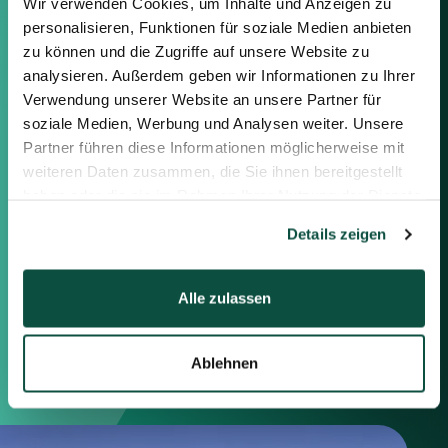
Wir verwenden Cookies, um Inhalte und Anzeigen zu
Sie können sich gerne mit uns in
personalisieren, Funktionen für soziale Medien anbieten
Verbindung setzen, indem Sie die
zu können und die Zugriffe auf unsere Website zu
nachstehenden Informationen
analysieren. Außerdem geben wir Informationen zu Ihrer
oder das Formular auf der rechten
Verwendung unserer Website an unsere Partner für
Seite verwenden.
soziale Medien, Werbung und Analysen weiter. Unsere
Partner führen diese Informationen möglicherweise mit
Berlin
weiteren Daten zusammen, die Sie ihnen bereitgestellt
Frankfurt
haben oder die sie im Rahmen Ihrer Nutzung der Dienste
München
gesammelt haben.
Zürich
Details zeigen
London
Alle zulassen
Saxenhammer Corporate Finance GmbH
Mommsenstraße 11
10629 Berlin
Ablehnen
+49 30 755 40 87-0