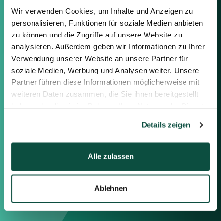
Kontaktieren Sie uns
Wir verwenden Cookies, um Inhalte und Anzeigen zu
personalisieren, Funktionen für soziale Medien anbieten
Sie können sich gerne mit uns in
zu können und die Zugriffe auf unsere Website zu
Verbindung setzen, indem Sie die
analysieren. Außerdem geben wir Informationen zu Ihrer
nachstehenden Informationen
Verwendung unserer Website an unsere Partner für
oder das Formular auf der rechten
Seite verwenden.
soziale Medien, Werbung und Analysen weiter. Unsere
Partner führen diese Informationen möglicherweise mit
weiteren Daten zusammen, die Sie ihnen bereitgestellt
Berlin
haben oder die sie im Rahmen Ihrer Nutzung der Dienste
Frankfurt
gesammelt haben.
München
Details zeigen
Zürich
London
Alle zulassen
Saxenhammer Corporate Finance GmbH
Mommsenstraße 11
Ablehnen
10629 Berlin
+49 30 755 40 87-0