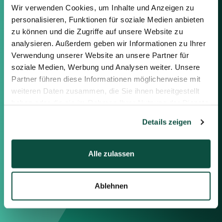
Kontaktieren Sie uns
Wir verwenden Cookies, um Inhalte und Anzeigen zu
personalisieren, Funktionen für soziale Medien anbieten
Sie können sich gerne mit uns in
zu können und die Zugriffe auf unsere Website zu
Verbindung setzen, indem Sie die
analysieren. Außerdem geben wir Informationen zu Ihrer
nachstehenden Informationen
oder das Formular auf der rechten
Verwendung unserer Website an unsere Partner für
Seite verwenden.
soziale Medien, Werbung und Analysen weiter. Unsere
Partner führen diese Informationen möglicherweise mit
weiteren Daten zusammen, die Sie ihnen bereitgestellt
Berlin
haben oder die sie im Rahmen Ihrer Nutzung der Dienste
Frankfurt
gesammelt haben.
München
Details zeigen
Zürich
London
Alle zulassen
Saxenhammer Corporate Finance GmbH
Mommsenstraße 11
Ablehnen
10629 Berlin
+49 30 755 40 87-0