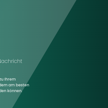
Nachricht
zu Ihrem
t dem am besten
den können.