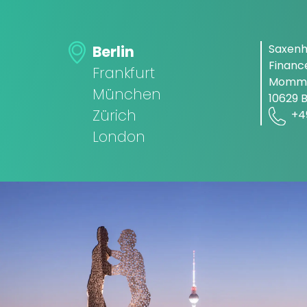
Saxen
Berlin
Finan
Frankfurt
Momms
München
10629 B
Zürich
+4
London