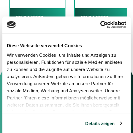
29.04.2026
03.04.2026
Beratung der SC
Beratung der Vesputi
Media House GmbH
GmbH
Diese Webseite verwendet Cookies
Wir verwenden Cookies, um Inhalte und Anzeigen zu
personalisieren, Funktionen für soziale Medien anbieten
zu können und die Zugriffe auf unsere Website zu
analysieren. Außerdem geben wir Informationen zu Ihrer
Verwendung unserer Website an unsere Partner für
soziale Medien, Werbung und Analysen weiter. Unsere
Partner führen diese Informationen möglicherweise mit
Kontaktieren Sie uns
weiteren Daten zusammen, die Sie ihnen bereitgestellt
haben oder die sie im Rahmen Ihrer Nutzung der Dienste
Sie können sich gerne mit uns in
gesammelt haben.
Verbindung setzen, indem Sie die
Details zeigen
nachstehenden Informationen
oder das Formular auf der rechten