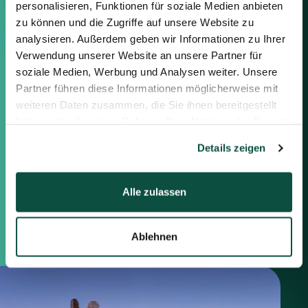
Verbindung setzen, indem Sie die
personalisieren, Funktionen für soziale Medien anbieten
nachstehenden Informationen
zu können und die Zugriffe auf unsere Website zu
oder das Formular auf der rechten
analysieren. Außerdem geben wir Informationen zu Ihrer
Seite verwenden.
Verwendung unserer Website an unsere Partner für
soziale Medien, Werbung und Analysen weiter. Unsere
Berlin
Partner führen diese Informationen möglicherweise mit
Frankfurt
weiteren Daten zusammen, die Sie ihnen bereitgestellt
München
haben oder die sie im Rahmen Ihrer Nutzung der Dienste
Zürich
gesammelt haben.
Details zeigen
London
Alle zulassen
Saxenhammer Corporate Finance GmbH
Mommsenstraße 11
10629 Berlin
+49 30 755 40 87-0
Ablehnen