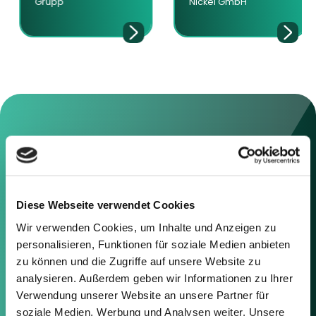
Grupp
Nickel GmbH
Contact us
Diese Webseite verwendet Cookies
Feel free to contact us using the
information below or the form on
Wir verwenden Cookies, um Inhalte und Anzeigen zu
the right.
personalisieren, Funktionen für soziale Medien anbieten
zu können und die Zugriffe auf unsere Website zu
Berlin
analysieren. Außerdem geben wir Informationen zu Ihrer
Frankfurt
Verwendung unserer Website an unsere Partner für
München
soziale Medien, Werbung und Analysen weiter. Unsere