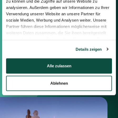
zu können und die Zugriffe auf unsere Website zu
Feel free to contact us using the
information below or the form on
analysieren. Außerdem geben wir Informationen zu Ihrer
the right.
Verwendung unserer Website an unsere Partner für
soziale Medien, Werbung und Analysen weiter. Unsere
Partner führen diese Informationen möglicherweise mit
Berlin
weiteren Daten zusammen, die Sie ihnen bereitgestellt
Frankfurt
haben oder die sie im Rahmen Ihrer Nutzung der Dienste
München
gesammelt haben.
Zürich
Details zeigen
London
Alle zulassen
Saxenhammer Corporate Finance GmbH
Mommsenstraße 11
10629 Berlin
Ablehnen
+49 30 755 40 87-0